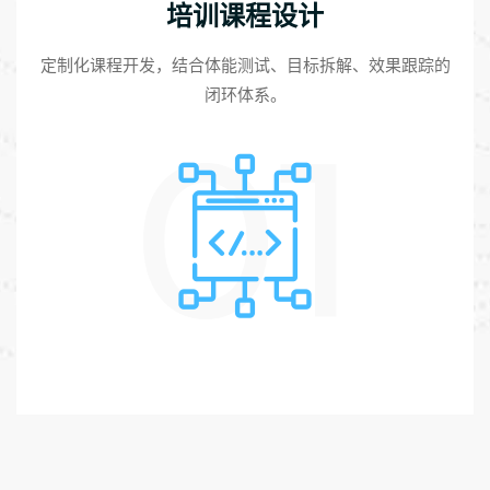
培训课程设计
定制化课程开发，结合体能测试、目标拆解、效果跟踪的
闭环体系。
01