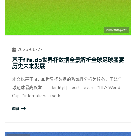
2026-06-27
基于fifa.db世界杯数据全景解析全球足球盛宴
历史未来发展
本文以基于fifa.db世界杯数据的系统性分析为核心，围绕全
球足球最高殿堂——entity["sports_event","FIFA World
Cup","international footb...
阅读