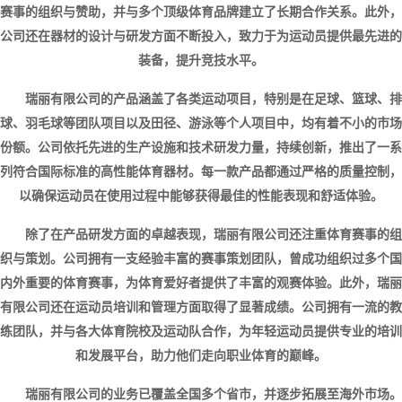
赛事的组织与赞助，并与多个顶级体育品牌建立了长期合作关系。此外，
公司还在器材的设计与研发方面不断投入，致力于为运动员提供最先进的
装备，提升竞技水平。
瑞丽有限公司的产品涵盖了各类运动项目，特别是在足球、篮球、排
球、羽毛球等团队项目以及田径、游泳等个人项目中，均有着不小的市场
份额。公司依托先进的生产设施和技术研发力量，持续创新，推出了一系
列符合国际标准的高性能体育器材。每一款产品都通过严格的质量控制，
以确保运动员在使用过程中能够获得最佳的性能表现和舒适体验。
除了在产品研发方面的卓越表现，瑞丽有限公司还注重体育赛事的组
织与策划。公司拥有一支经验丰富的赛事策划团队，曾成功组织过多个国
内外重要的体育赛事，为体育爱好者提供了丰富的观赛体验。此外，瑞丽
有限公司还在运动员培训和管理方面取得了显著成绩。公司拥有一流的教
练团队，并与各大体育院校及运动队合作，为年轻运动员提供专业的培训
和发展平台，助力他们走向职业体育的巅峰。
瑞丽有限公司的业务已覆盖全国多个省市，并逐步拓展至海外市场。