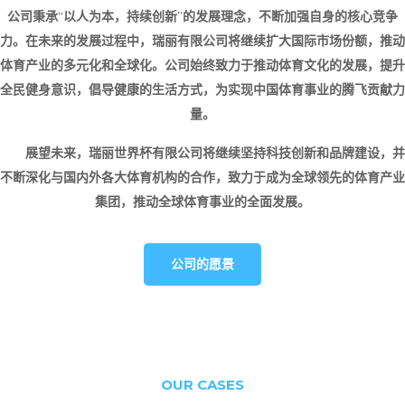
公司秉承“以人为本，持续创新”的发展理念，不断加强自身的核心竞争
力。在未来的发展过程中，瑞丽有限公司将继续扩大国际市场份额，推动
体育产业的多元化和全球化。公司始终致力于推动体育文化的发展，提升
全民健身意识，倡导健康的生活方式，为实现中国体育事业的腾飞贡献力
量。
展望未来，瑞丽
世界杯
有限公司将继续坚持科技创新和品牌建设，并
不断深化与国内外各大体育机构的合作，致力于成为全球领先的体育产业
集团，推动全球体育事业的全面发展。
公司的愿景
OUR CASES