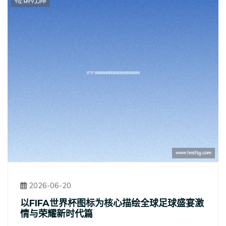
2026-06-20
以FIFA世界杯图标为核心描绘全球足球盛宴激
情与荣耀新时代篇