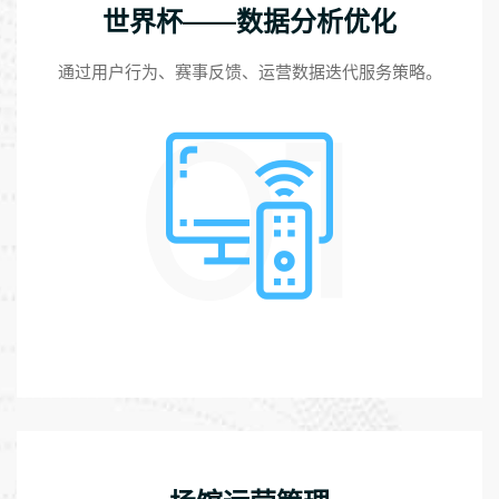
世界杯——数据分析优化
通过用户行为、赛事反馈、运营数据迭代服务策略。
01