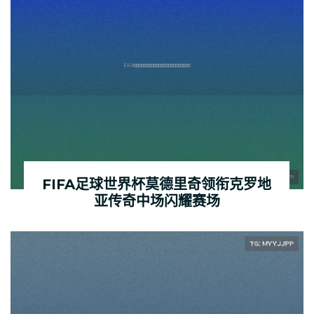
FIFA足球世界杯莫德里奇领衔克罗地
亚传奇中场闪耀赛场