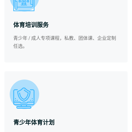
体育培训服务
青少年 / 成人专项课程，私教、团体课、企业定制
任选。
青少年体育计划