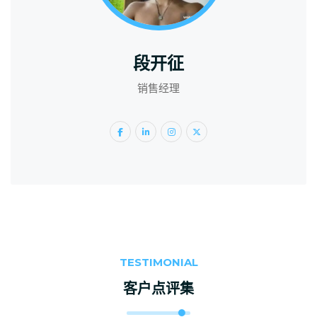
段开征
销售经理
TESTIMONIAL
客户点评集