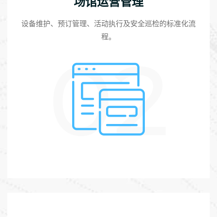
场馆运营管理
设备维护、预订管理、活动执行及安全巡检的标准化流
程。
02