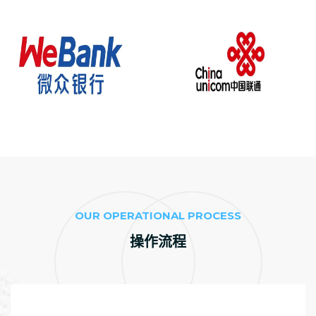
OUR OPERATIONAL PROCESS
操作流程