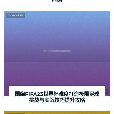
围绕FIFA23世界杯难度打造极限足球
挑战与实战技巧提升攻略